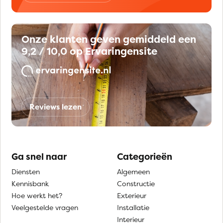
Onze klanten geven gemiddeld een
9,2 / 10,0 op Ervaringensite
Reviews lezen
Ga snel naar
Categorieën
Diensten
Algemeen
Kennisbank
Constructie
Hoe werkt het?
Exterieur
Veelgestelde vragen
Installatie
Interieur