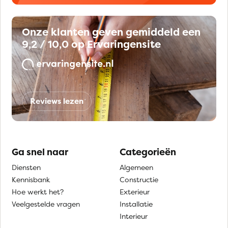
Onze klanten geven gemiddeld een
9,2 / 10,0 op Ervaringensite
Reviews lezen
Ga snel naar
Categorieën
Diensten
Algemeen
Kennisbank
Constructie
Hoe werkt het?
Exterieur
Veelgestelde vragen
Installatie
Interieur