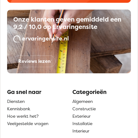
Onze klanten geven gemiddeld een
9,2 / 10,0 op Ervaringensite
Reviews lezen
Ga snel naar
Categorieën
Diensten
Algemeen
Kennisbank
Constructie
Hoe werkt het?
Exterieur
Veelgestelde vragen
Installatie
Interieur