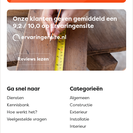
Onze klanten geven gemiddeld een
9,2 / 10,0 op Ervaringensite
Reviews lezen
Ga snel naar
Categorieën
Diensten
Algemeen
Kennisbank
Constructie
Hoe werkt het?
Exterieur
Veelgestelde vragen
Installatie
Interieur