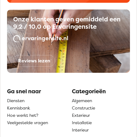
Onze klanten geven gemiddeld een
9,2 / 10,0 op Ervaringensite
Reviews lezen
Ga snel naar
Categorieën
Diensten
Algemeen
Kennisbank
Constructie
Hoe werkt het?
Exterieur
Veelgestelde vragen
Installatie
Interieur