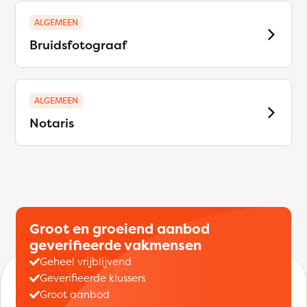
ALGEMEEN
Bruidsfotograaf
ALGEMEEN
Notaris
Groot en groeiend aanbod
geverifieerde vakmensen
Geheel vrijblijvend
Geverifieerde klussers
Groot aanbod