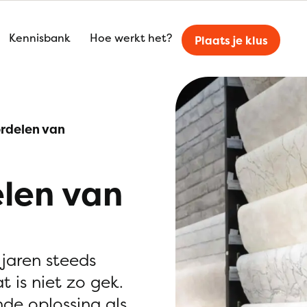
Kennisbank
Hoe werkt het?
Plaats je klus
ordelen van
elen van
 jaren steeds
 is niet zo gek.
nde oplossing als