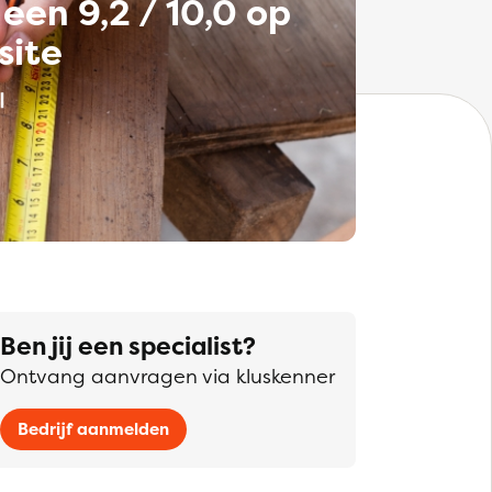
een 9,2 / 10,0 op
site
Ben jij een specialist?
Ontvang aanvragen via kluskenner
Bedrijf aanmelden