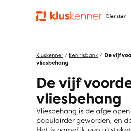
Diensten
Kluskenner
/
Kennisbank
/
De vijf vo
vliesbehang
De vijf voord
vliesbehang
Vliesbehang is de afgelopen
populairder geworden, en dat
Het is namelijk een uitsteke