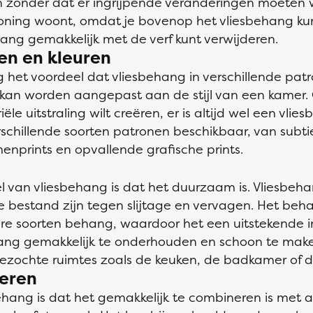
 zonder dat er ingrijpende veranderingen moeten 
rwoning woont, omdat je bovenop het vliesbehang k
hang gemakkelijk met de verf kunt verwijderen.
en en kleuren
het voordeel dat vliesbehang in verschillende patr
 kan worden aangepast aan de stijl van een kamer. O
ële uitstraling wilt creëren, er is altijd wel een vlie
erschillende soorten patronen beschikbaar, van subt
nprints en opvallende grafische prints.
l van vliesbehang is dat het duurzaam is. Vliesbeh
bestand zijn tegen slijtage en vervagen. Het beha
re soorten behang, waardoor het een uitstekende in
behang gemakkelijk te onderhouden en schoon te mak
bezochte ruimtes zoals de keuken, de badkamer of d
eren
hang is dat het gemakkelijk te combineren is met 