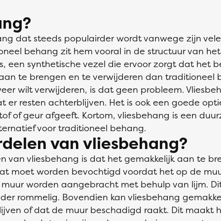
ang?
ng dat steeds populairder wordt vanwege zijn vele 
oneel behang zit hem vooral in de structuur van het
es, een synthetische vezel die ervoor zorgt dat het 
er aan te brengen en te verwijderen dan traditioneel
eer wilt verwijderen, is dat geen probleem. Vliesbe
t er resten achterblijven. Het is ook een goede op
tof of geur afgeeft. Kortom, vliesbehang is een duu
ernatief voor traditioneel behang.
rdelen van vliesbehang?
 van vliesbehang is dat het gemakkelijk aan te bren
 dat moet worden bevochtigd voordat het op de mu
e muur worden aangebracht met behulp van lijm. Di
nder rommelig. Bovendien kan vliesbehang gemakkel
lijven of dat de muur beschadigd raakt. Dit maakt 