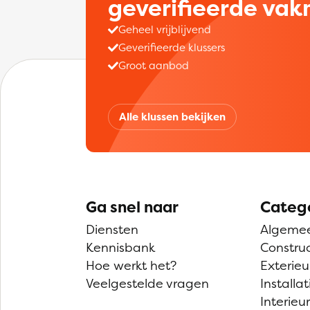
geverifieerde va
Geheel vrijblijvend
Geverifieerde klussers
Groot aanbod
Alle klussen bekijken
Ga snel naar
Categ
Diensten
Algeme
Kennisbank
Construc
Hoe werkt het?
Exterieu
Veelgestelde vragen
Installat
Interieur