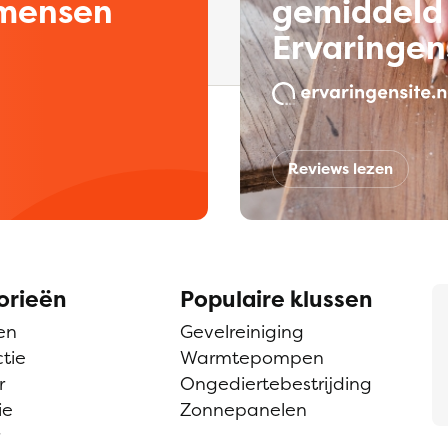
kmensen
gemiddeld 
Ervaringen
Reviews lezen
orieën
Populaire klussen
en
Gevelreiniging
tie
Warmtepompen
r
Ongediertebestrijding
ie
Zonnepanelen