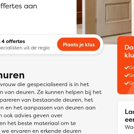
offertes aan
 4 offertes
Plaats je klus
Da
ecialisten uit de regio
kl
Ge
nhuren
Ge
Gr
rouw die gespecialiseerd is in het
n van deuren. Ze kunnen helpen bij het
repareren van bestaande deuren, het
en en het aanpassen van deuren aan
La
n ook advies geven over
ee
en het beste materiaal om te
Waa
n we ervaren en erkende deuren