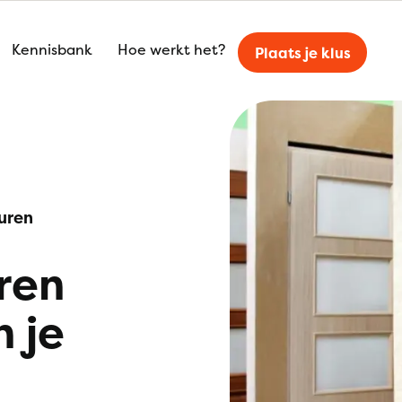
Kennisbank
Hoe werkt het?
Plaats je klus
uren
ren
n je