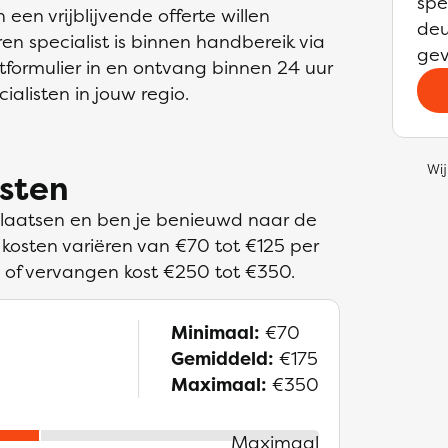
spe
 een vrijblijvende offerte willen
deu
en specialist is binnen handbereik via
gev
actformulier in en ontvang binnen 24 uur
alisten in jouw regio.
Wij
osten
plaatsen en ben je benieuwd naar de
 kosten variëren van €70 tot €125 per
 of vervangen kost €250 tot €350.
Minimaal:
€70
Gemiddeld:
€175
Maximaal:
€350
Maximaal