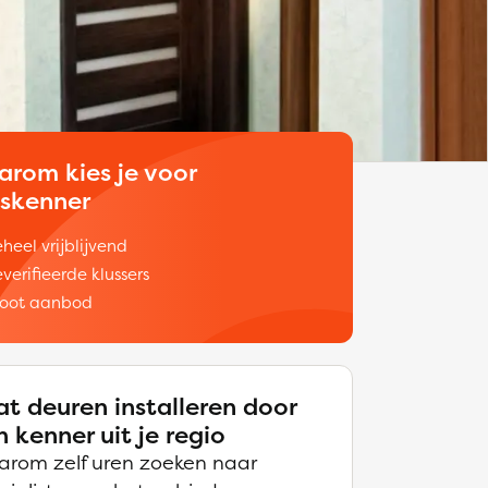
arom kies je voor
uskenner
heel vrijblijvend
verifieerde klussers
oot aanbod
at deuren installeren door
n kenner uit je regio
rom zelf uren zoeken naar