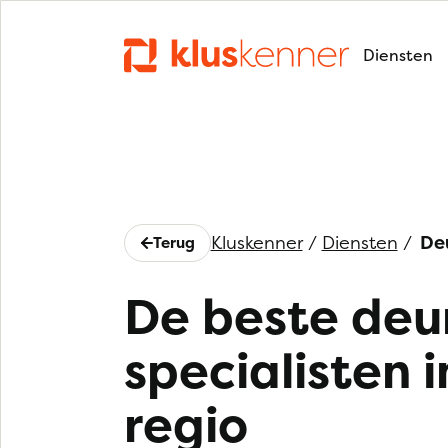
Diensten
Kluskenner
/
Diensten
/
De
Terug
De beste deu
specialisten i
regio