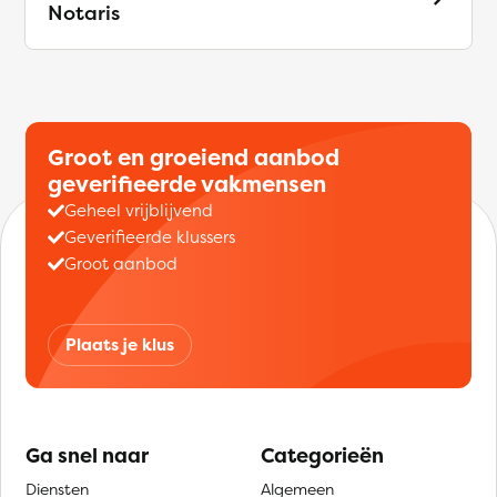
Notaris
Groot en groeiend aanbod
geverifieerde vakmensen
Geheel vrijblijvend
Geverifieerde klussers
Groot aanbod
Plaats je klus
Ga snel naar
Categorieën
Diensten
Algemeen