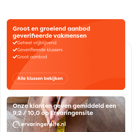
Groot en groeiend aanbod
geverifieerde vakmensen
Geheel vrijblijvend
Geverifieerde klussers
Groot aanbod
Alle klussen bekijken
Onze klanten geven gemiddeld een
9,2 / 10,0 op Ervaringensite