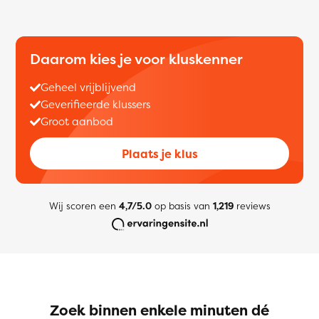
Daarom kies je voor kluskenner
Geheel vrijblijvend
Geverifieerde klussers
Groot aanbod
Plaats je klus
Wij scoren een
4,7/5.0
op basis van
1,219
reviews
Zoek binnen enkele minuten dé