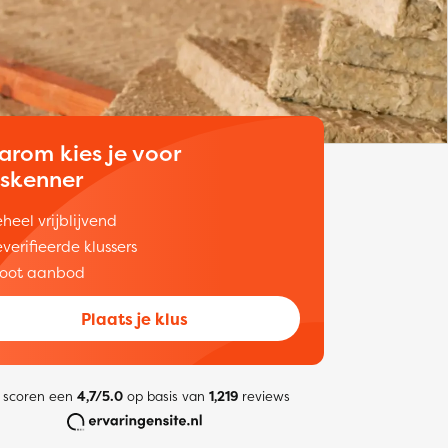
arom kies je voor
uskenner
heel vrijblijvend
verifieerde klussers
oot aanbod
Plaats je klus
 scoren een
4,7/5.0
op basis van
1,219
reviews