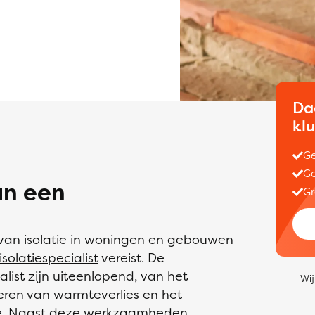
Da
kl
Ge
Ge
an een
Gr
 van isolatie in woningen en gebouwen
isolatiespecialist
vereist. De
ist zijn uiteenlopend, van het
Wij
deren van warmteverlies en het
tie. Naast deze werkzaamheden