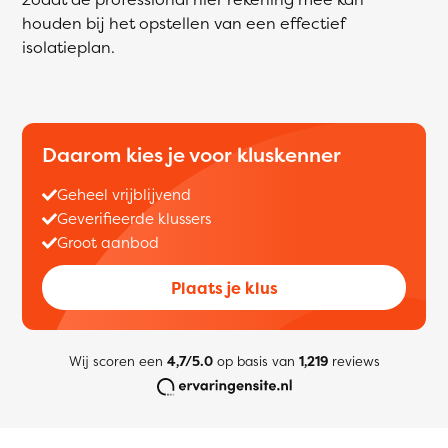
houden bij het opstellen van een effectief
isolatieplan.
Daarom kies je voor kluskenner
Geheel vrijblijvend
Geverifieerde klussers
Groot aanbod
Plaats je klus
Wij scoren een
4,7/5.0
op basis van
1,219
reviews