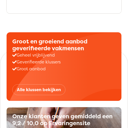
Groot en groeiend aanbod
geverifieerde vakmensen
Geheel vrijblijvend
Geverifieerde klussers
Groot aanbod
Alle klussen bekijken
Onze klanten geven gemiddeld een
9,2 / 10,0 op Ervaringensite