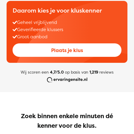
Daarom kies je voor kluskenner
Geheel vrijblijvend
Geverifieerde klussers
Groot aanbod
Plaats je klus
Wij scoren een
4,7/5.0
op basis van
1,219
reviews
Zoek binnen enkele minuten dé
kenner voor de klus.