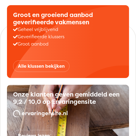
Groot en groeiend aanbod
geverifieerde vakmensen
Geheel vrijblijvend
Geverifieerde klussers
Groot aanbod
Alle klussen bekijken
Onze klanten geven gemiddeld een
9,2 / 10,0 op Ervaringensite
Reviews lezen