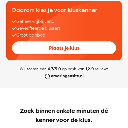
Daarom kies je voor kluskenner
Geheel vrijblijvend
Geverifieerde klussers
Groot aanbod
Plaats je klus
Wij scoren een
4,7/5.0
op basis van
1,219
reviews
Zoek binnen enkele minuten dé
kenner voor de klus.