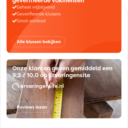
geverifieerde vakmensen
Geheel vrijblijvend
Geverifieerde klussers
Groot aanbod
Alle klussen bekijken
Onze klanten geven gemiddeld een
9,2 / 10,0 op Ervaringensite
Reviews lezen