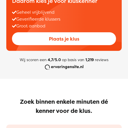
Daarom kies je voor kluskenner
Geheel vrijblijvend
Geverifieerde klussers
Groot aanbod
Plaats je klus
Wij scoren een
4,7/5.0
op basis van
1,219
reviews
Zoek binnen enkele minuten dé
kenner voor de klus.