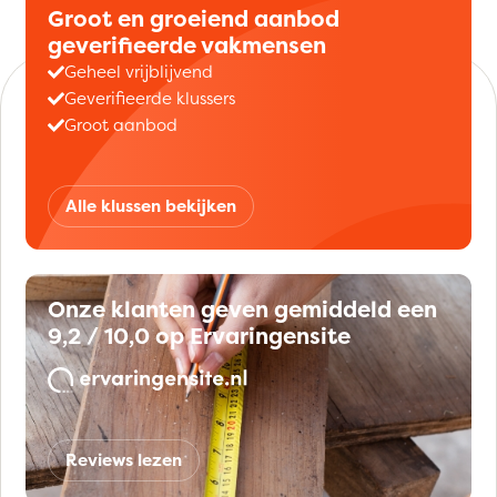
Groot en groeiend aanbod
geverifieerde vakmensen
Geheel vrijblijvend
Geverifieerde klussers
Groot aanbod
Alle klussen bekijken
Onze klanten geven gemiddeld een
9,2 / 10,0 op Ervaringensite
Reviews lezen