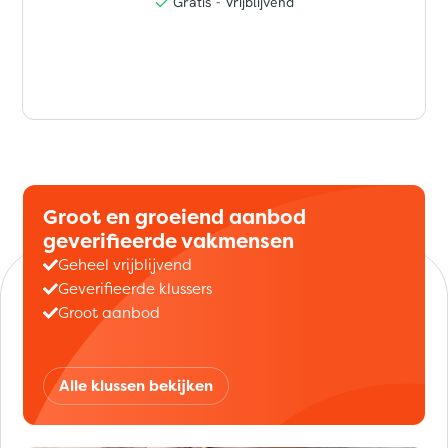
Groot en groeiend aanbod
geverifieerde vakmensen
Geheel vrijblijvend
Geverifieerde klussers
Groot aanbod
Alle klussen bekijken