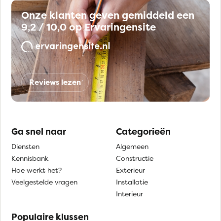
Onze klanten geven gemiddeld een
9,2 / 10,0 op Ervaringensite
Reviews lezen
Ga snel naar
Categorieën
Diensten
Algemeen
Kennisbank
Constructie
Hoe werkt het?
Exterieur
Veelgestelde vragen
Installatie
Interieur
Populaire klussen