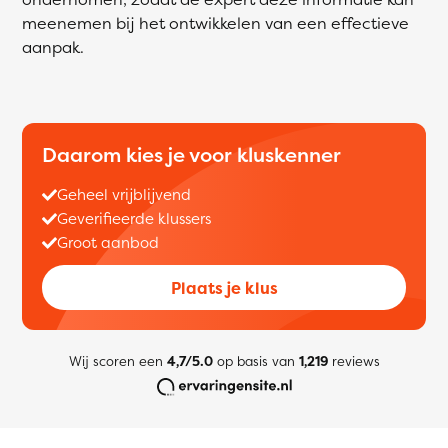
meenemen bij het ontwikkelen van een effectieve
aanpak.
Daarom kies je voor kluskenner
Geheel vrijblijvend
Geverifieerde klussers
Groot aanbod
Plaats je klus
Wij scoren een
4,7/5.0
op basis van
1,219
reviews