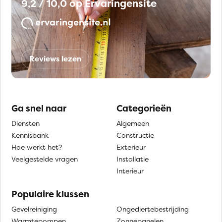
9,2 / 10,0 op Ervaringensite
Reviews lezen
Ga snel naar
Categorieën
Diensten
Algemeen
Kennisbank
Constructie
Hoe werkt het?
Exterieur
Veelgestelde vragen
Installatie
Interieur
Populaire klussen
Gevelreiniging
Ongediertebestrijding
Warmtepompen
Zonnepanelen