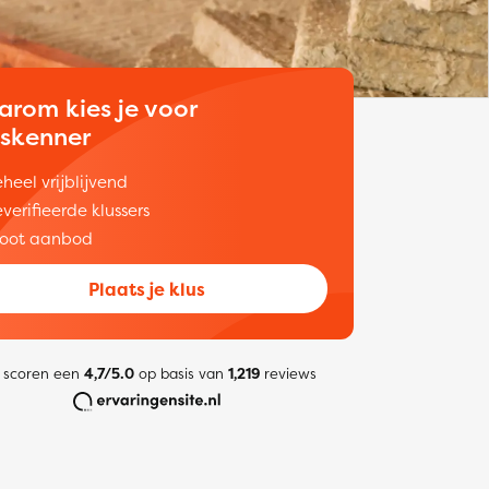
arom kies je voor
uskenner
heel vrijblijvend
verifieerde klussers
oot aanbod
Plaats je klus
 scoren een
4,7/5.0
op basis van
1,219
reviews