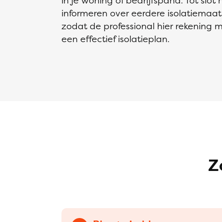
in je woning of bedrijfspand. Tot slot 
informeren over eerdere isolatiemaat
zodat de professional hier rekening 
een effectief isolatieplan.
Z