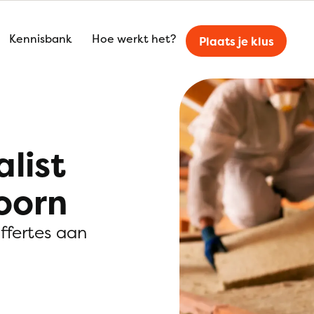
Kennisbank
Hoe werkt het?
Plaats je klus
alist
oorn
offertes aan