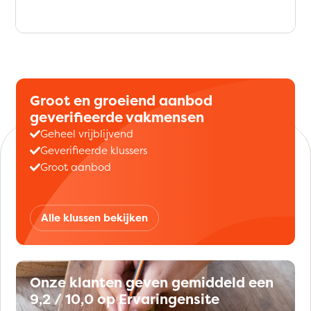
Groot en groeiend aanbod
geverifieerde vakmensen
Geheel vrijblijvend
Geverifieerde klussers
Groot aanbod
Alle klussen bekijken
Onze klanten geven gemiddeld een
9,2 / 10,0 op Ervaringensite