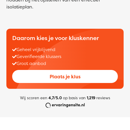
isolatieplan.
Daarom kies je voor kluskenner
Geheel vrijblijvend
Geverifieerde klussers
Groot aanbod
Plaats je klus
Wij scoren een
4,7/5.0
op basis van
1,219
reviews