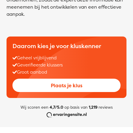
meenemen bij het ontwikkelen van een effectieve
aanpak.
Daarom kies je voor kluskenner
Geheel vrijblijvend
Geverifieerde klussers
Groot aanbod
Plaats je klus
Wij scoren een
4,7/5.0
op basis van
1,219
reviews