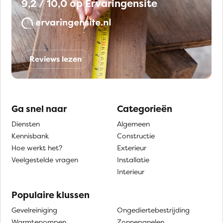
9,2 / 10,0 op Ervaringensite
Reviews lezen
Ga snel naar
Categorieën
Diensten
Algemeen
Kennisbank
Constructie
Hoe werkt het?
Exterieur
Veelgestelde vragen
Installatie
Interieur
Populaire klussen
Gevelreiniging
Ongediertebestrijding
Warmtepompen
Zonnepanelen