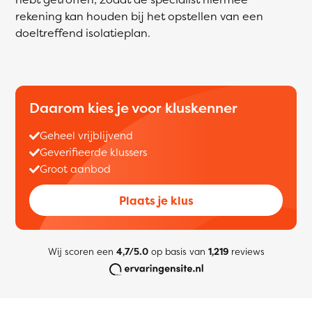
rekening kan houden bij het opstellen van een
doeltreffend isolatieplan.
Daarom kies je voor kluskenner
Geheel vrijblijvend
Geverifieerde klussers
Groot aanbod
Plaats je klus
Wij scoren een
4,7/5.0
op basis van
1,219
reviews