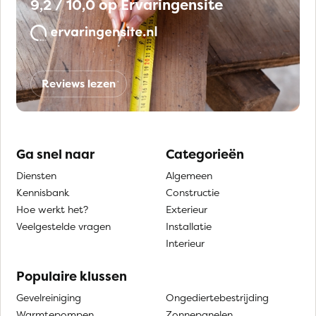
9,2 / 10,0 op Ervaringensite
Reviews lezen
Ga snel naar
Categorieën
Diensten
Algemeen
Kennisbank
Constructie
Hoe werkt het?
Exterieur
Veelgestelde vragen
Installatie
Interieur
Populaire klussen
Gevelreiniging
Ongediertebestrijding
Warmtepompen
Zonnepanelen