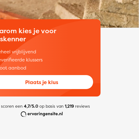
arom kies je voor
uskenner
heel vrijblijvend
verifieerde klussers
oot aanbod
Plaats je klus
 scoren een
4,7/5.0
op basis van
1,219
reviews