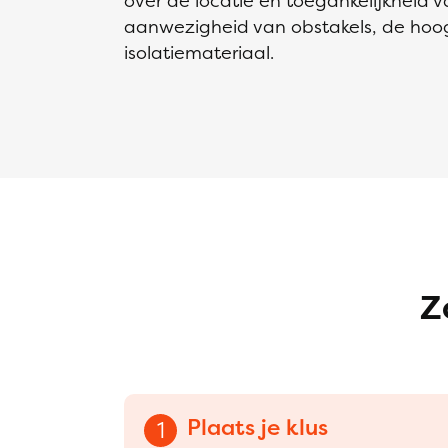
over de locatie en toegankelijkheid v
aanwezigheid van obstakels, de hoo
isolatiemateriaal.
Z
Plaats je klus
1