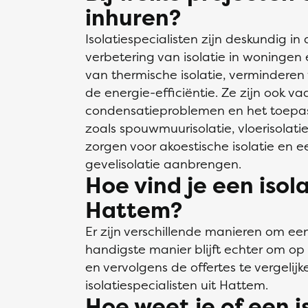
inhuren?
Isolatiespecialisten zijn deskundig in
verbetering van isolatie in woninge
van thermische isolatie, verminderen
de energie-efficiëntie. Ze zijn ook v
condensatieproblemen en het toepas
zoals spouwmuurisolatie, vloerisolati
zorgen voor akoestische isolatie en 
gevelisolatie aanbrengen.
Hoe vind je een isola
Hattem?
Er zijn verschillende manieren om een 
handigste manier blijft echter om op K
en vervolgens de offertes te vergelijk
isolatiespecialisten uit Hattem.
Hoe weet je of een i