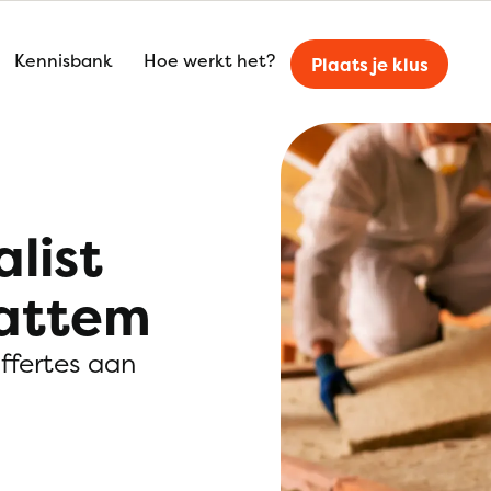
Kennisbank
Hoe werkt het?
Plaats je klus
alist
Hattem
offertes aan