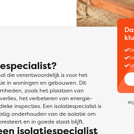
Da
kl
Ge
Ge
especialist?
Gr
al die verantwoordelijk is voor het
tie in woningen en gebouwen. Dit
mheden, zoals het plaatsen van
verlies, het verbeteren van energie-
Wij
ieke inspecties. Een isolatiespecialist is
matig onderhouden van de isolatie om
esteert en in goede staat blijft.
een isolatiespecialist