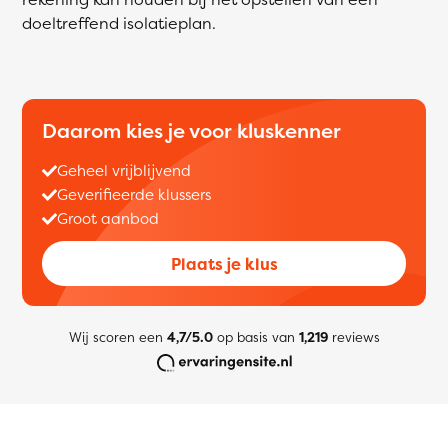
doeltreffend isolatieplan.
Daarom kies je voor kluskenner
Geheel vrijblijvend
Geverifieerde klussers
Groot aanbod
Plaats je klus
Wij scoren een
4,7/5.0
op basis van
1,219
reviews