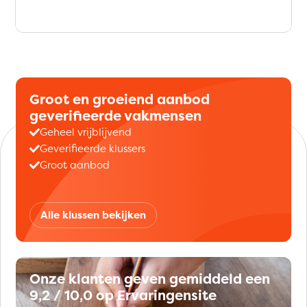
Groot en groeiend aanbod
geverifieerde vakmensen
Geheel vrijblijvend
Geverifieerde klussers
Groot aanbod
Alle klussen bekijken
Onze klanten geven gemiddeld een
9,2 / 10,0 op Ervaringensite