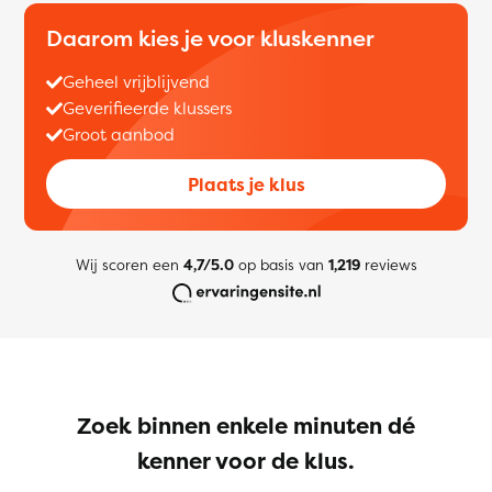
Daarom kies je voor kluskenner
Geheel vrijblijvend
Geverifieerde klussers
Groot aanbod
Plaats je klus
Wij scoren een
4,7/5.0
op basis van
1,219
reviews
Zoek binnen enkele minuten dé
kenner voor de klus.