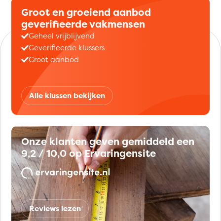
Groot en groeiend aanbod
geverifieerde vakmensen
Geheel vrijblijvend
Geverifieerde klussers
Groot aanbod
Alle klussen bekijken
Onze klanten geven gemiddeld een
9,2 / 10,0 op Ervaringensite
Reviews lezen