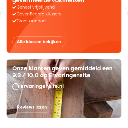
geverifieerde vakmensen
Geheel vrijblijvend
Geverifieerde klussers
Groot aanbod
Alle klussen bekijken
Onze klanten geven gemiddeld een
9,2 / 10,0 op Ervaringensite
Reviews lezen