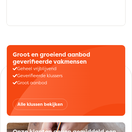
Groot en groeiend aanbod
geverifieerde vakmensen
Geheel vrijblijvend
Geverifieerde klussers
Groot aanbod
Alle klussen bekijken
Onze klanten geven gemiddeld een