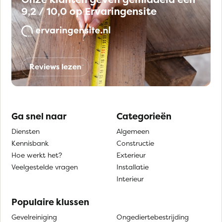
9,2 / 10,0 op Ervaringensite
Reviews lezen
Ga snel naar
Categorieën
Diensten
Algemeen
Kennisbank
Constructie
Hoe werkt het?
Exterieur
Veelgestelde vragen
Installatie
Interieur
Populaire klussen
Gevelreiniging
Ongediertebestrijding