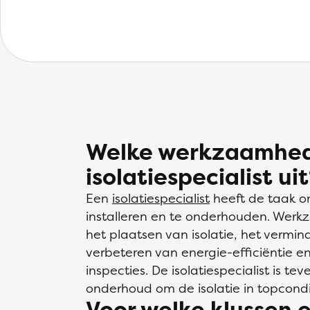
Welke werkzaamhed
isolatiespecialist ui
Een
isolatiespecialist
heeft de taak o
installeren en te onderhouden. We
het plaatsen van isolatie, het vermi
verbeteren van energie-efficiëntie e
inspecties. De isolatiespecialist is t
onderhoud om de isolatie in topcondi
Voor welke klussen e