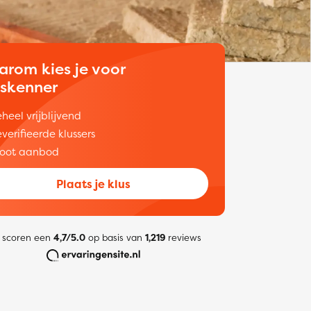
arom kies je voor
uskenner
heel vrijblijvend
verifieerde klussers
oot aanbod
Plaats je klus
 scoren een
4,7/5.0
op basis van
1,219
reviews