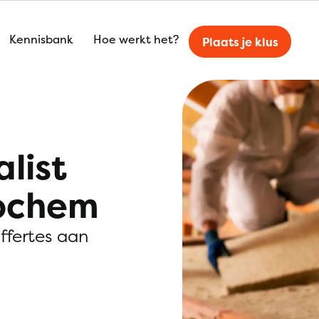
Kennisbank
Hoe werkt het?
Plaats je klus
alist
Lochem
offertes aan