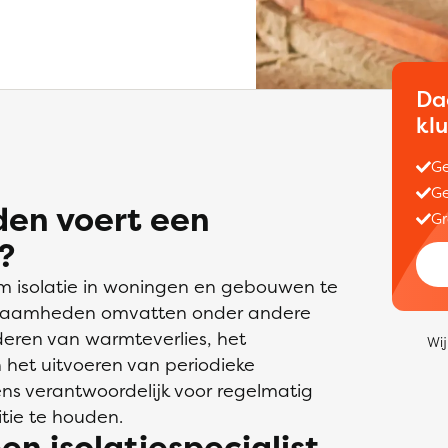
Da
kl
Ge
Ge
en voert een
Gr
t?
m isolatie in woningen en gebouwen te
rkzaamheden omvatten onder andere
nderen van warmteverlies, het
Wij
n het uitvoeren van periodieke
evens verantwoordelijk voor regelmatig
tie te houden.
en isolatiespecialist