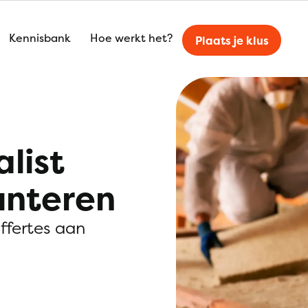
Kennisbank
Hoe werkt het?
Plaats je klus
alist
unteren
offertes aan