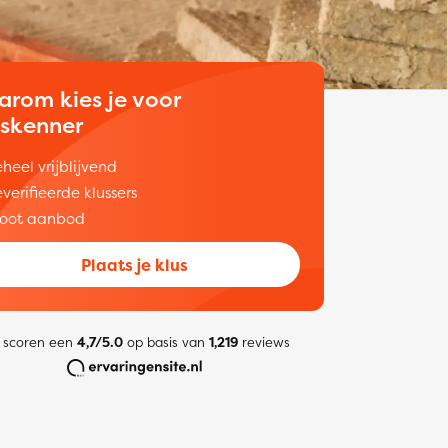
arom kies je voor
uskenner
heel vrijblijvend
verifieerde klussers
oot aanbod
Plaats je klus
 scoren een
4,7/5.0
op basis van
1,219
reviews