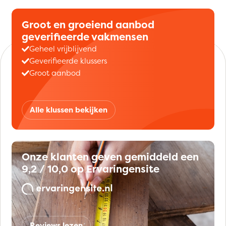
Groot en groeiend aanbod
geverifieerde vakmensen
Geheel vrijblijvend
Geverifieerde klussers
Groot aanbod
Alle klussen bekijken
Onze klanten geven gemiddeld een
9,2 / 10,0 op Ervaringensite
Reviews lezen