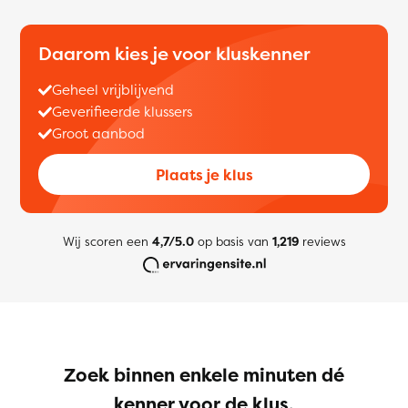
Daarom kies je voor kluskenner
Geheel vrijblijvend
Geverifieerde klussers
Groot aanbod
Plaats je klus
Wij scoren een
4,7/5.0
op basis van
1,219
reviews
Zoek binnen enkele minuten dé
kenner voor de klus.