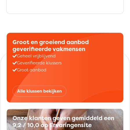
Groot en groeiend aanbod
geverifieerde vakmensen
Geheel vrijblijvend
Geverifieerde klussers
Groot aanbod
Alle klussen bekijken
Onze klanten geven gemiddeld een
9,2 / 10,0 op Ervaringensite