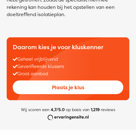
rekening kan houden bij het opstellen van een
doeltreffend isolatieplan.
Daarom kies je voor kluskenner
Geheel vrijblijvend
Geverifieerde klussers
Groot aanbod
Plaats je klus
Wij scoren een
4,7/5.0
op basis van
1,219
reviews