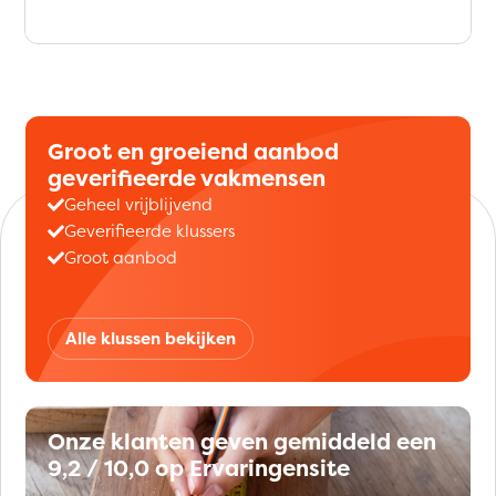
Groot en groeiend aanbod
geverifieerde vakmensen
Geheel vrijblijvend
Geverifieerde klussers
Groot aanbod
Alle klussen bekijken
Onze klanten geven gemiddeld een
9,2 / 10,0 op Ervaringensite