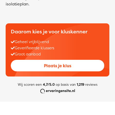
isolatieplan.
Daarom kies je voor kluskenner
Geheel vrijblijvend
Geverifieerde klussers
Groot aanbod
Plaats je klus
Wij scoren een
4,7/5.0
op basis van
1,219
reviews