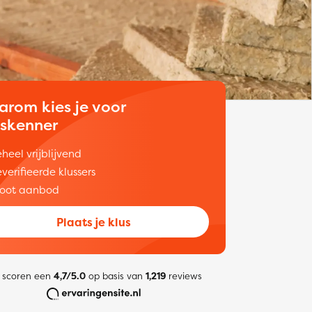
arom kies je voor
uskenner
heel vrijblijvend
verifieerde klussers
oot aanbod
Plaats je klus
 scoren een
4,7/5.0
op basis van
1,219
reviews