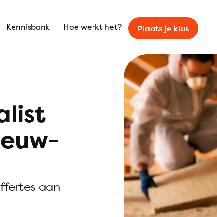
Kennisbank
Hoe werkt het?
Plaats je klus
alist
ieuw-
offertes aan