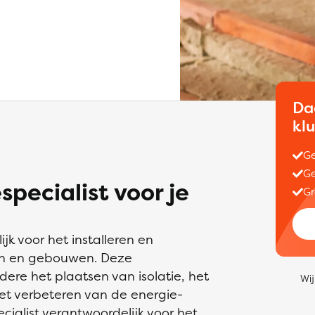
Da
kl
Ge
Ge
specialist voor je
Gr
jk voor het installeren en
en en gebouwen. Deze
e het plaatsen van isolatie, het
Wij
et verbeteren van de energie-
ecialist verantwoordelijk voor het