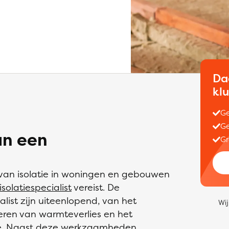
Da
kl
Ge
Ge
an een
Gr
 van isolatie in woningen en gebouwen
isolatiespecialist
vereist. De
ist zijn uiteenlopend, van het
Wij
deren van warmteverlies en het
tie. Naast deze werkzaamheden