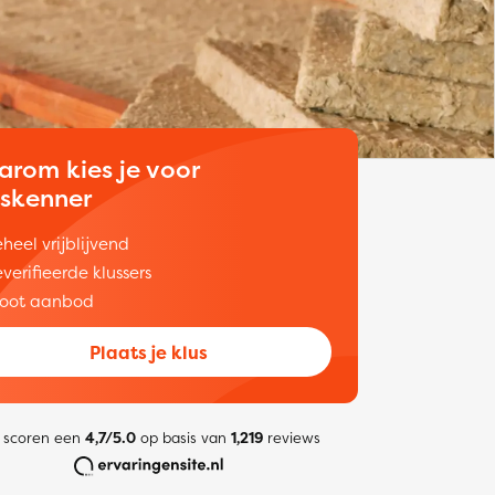
arom kies je voor
uskenner
heel vrijblijvend
verifieerde klussers
oot aanbod
Plaats je klus
 scoren een
4,7/5.0
op basis van
1,219
reviews