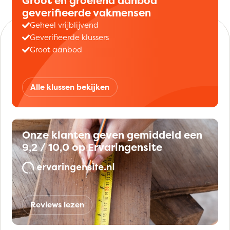
Groot en groeiend aanbod
geverifieerde vakmensen
Geheel vrijblijvend
Geverifieerde klussers
Groot aanbod
Alle klussen bekijken
Onze klanten geven gemiddeld een
9,2 / 10,0 op Ervaringensite
Reviews lezen