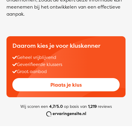
meenemen bij het ontwikkelen van een effectieve
aanpak.
Daarom kies je voor kluskenner
Geheel vrijblijvend
Geverifieerde klussers
Groot aanbod
Plaats je klus
Wij scoren een
4,7/5.0
op basis van
1,219
reviews