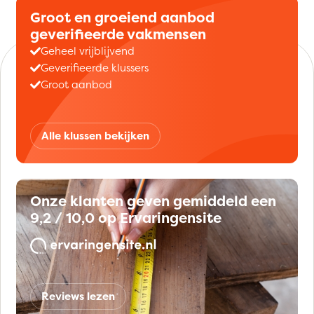
Groot en groeiend aanbod
geverifieerde vakmensen
Geheel vrijblijvend
Geverifieerde klussers
Groot aanbod
Alle klussen bekijken
Onze klanten geven gemiddeld een
9,2 / 10,0 op Ervaringensite
Reviews lezen