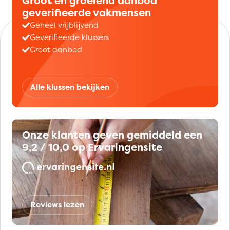
Groot en groeiend aanbod
geverifieerde vakmensen
Geheel vrijblijvend
Geverifieerde klussers
Groot aanbod
Alle klussen bekijken
Onze klanten geven gemiddeld een
9,2 / 10,0 op Ervaringensite
Reviews lezen