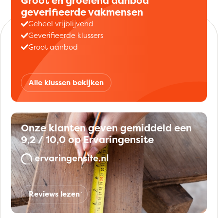
Groot en groeiend aanbod
geverifieerde vakmensen
Geheel vrijblijvend
Geverifieerde klussers
Groot aanbod
Alle klussen bekijken
Onze klanten geven gemiddeld een
9,2 / 10,0 op Ervaringensite
Reviews lezen