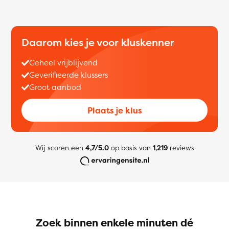
Daarom kies je voor kluskenner
Geheel vrijblijvend
Geverifieerde klussers
Groot aanbod
Plaats je klus
Wij scoren een
4,7/5.0
op basis van
1,219
reviews
Zoek binnen enkele minuten dé