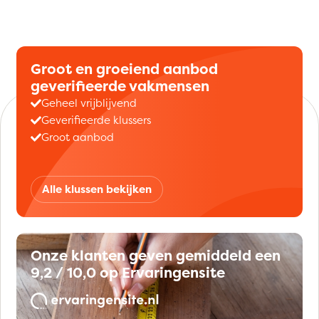
Groot en groeiend aanbod
geverifieerde vakmensen
Geheel vrijblijvend
Geverifieerde klussers
Groot aanbod
Alle klussen bekijken
Onze klanten geven gemiddeld een
9,2 / 10,0 op Ervaringensite