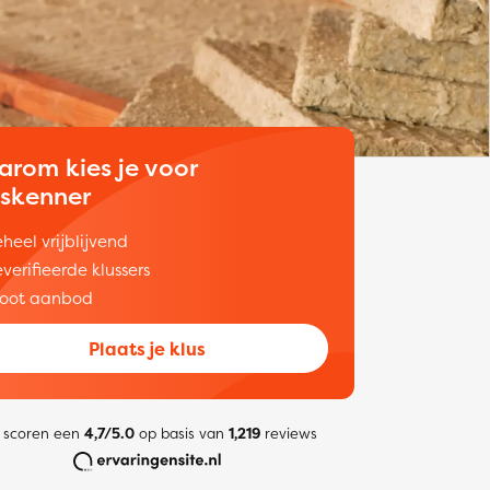
arom kies je voor
uskenner
heel vrijblijvend
verifieerde klussers
oot aanbod
Plaats je klus
 scoren een
4,7/5.0
op basis van
1,219
reviews