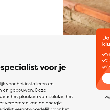
Da
kl
Ge
Ge
specialist voor je
Gr
jk voor het installeren en
en en gebouwen. Deze
e het plaatsen van isolatie, het
Wij
et verbeteren van de energie-
ecialist verantwoordelijk voor het