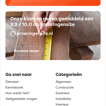
Onze klanten geven gemiddeld een
9,2 / 10,0 op Ervaringensite
Reviews lezen
Ga snel naar
Categorieën
Diensten
Algemeen
Kennisbank
Constructie
Hoe werkt het?
Exterieur
Veelgestelde vragen
Installatie
Interieur