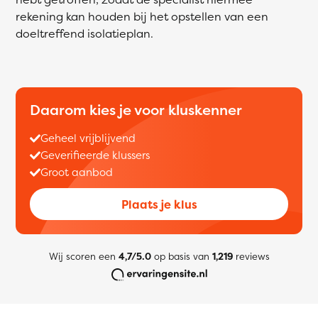
rekening kan houden bij het opstellen van een
doeltreffend isolatieplan.
Daarom kies je voor kluskenner
Geheel vrijblijvend
Geverifieerde klussers
Groot aanbod
Plaats je klus
Wij scoren een
4,7/5.0
op basis van
1,219
reviews