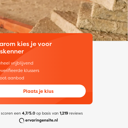
arom kies je voor
uskenner
heel vrijblijvend
verifieerde klussers
oot aanbod
Plaats je klus
 scoren een
4,7/5.0
op basis van
1,219
reviews