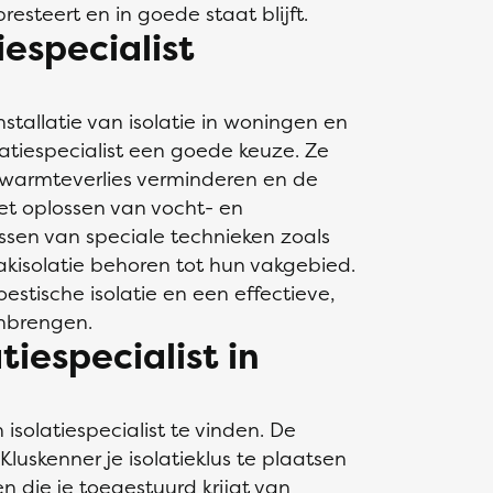
esteert en in goede staat blijft.
especialist
nstallatie van isolatie in woningen en
atiespecialist een goede keuze. Ze
, warmteverlies verminderen en de
het oplossen van vocht- en
sen van speciale technieken zoals
akisolatie behoren tot hun vakgebied.
stische isolatie en een effectieve,
nbrengen.
tiespecialist in
isolatiespecialist te vinden. De
luskenner je isolatieklus te plaatsen
en die je toegestuurd krijgt van