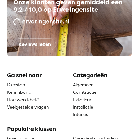
Onze klanten geven gemiddeld een
9,2 / 10,0 op Ervaringensite
Reviews lezen
Ga snel naar
Categorieën
Diensten
Algemeen
Kennisbank
Constructie
Hoe werkt het?
Exterieur
Veelgestelde vragen
Installatie
Interieur
Populaire klussen
Gevelreiniging
Ongediertebestrijding