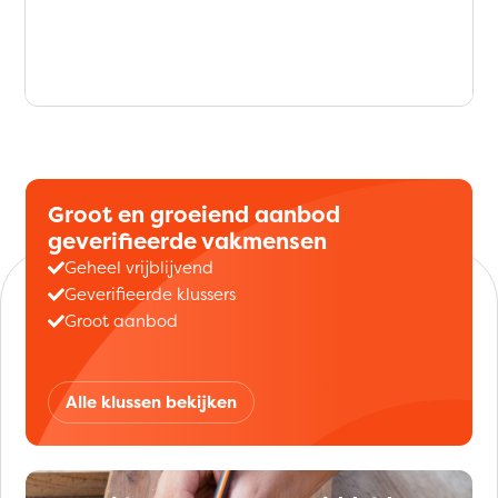
Groot en groeiend aanbod
geverifieerde vakmensen
Geheel vrijblijvend
Geverifieerde klussers
Groot aanbod
Alle klussen bekijken