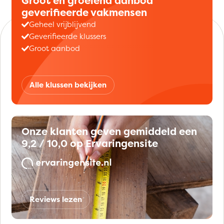
Groot en groeiend aanbod
geverifieerde vakmensen
Geheel vrijblijvend
Geverifieerde klussers
Groot aanbod
Alle klussen bekijken
Onze klanten geven gemiddeld een
9,2 / 10,0 op Ervaringensite
Reviews lezen