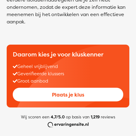
ondernomen, zodat de expert deze informatie kan
meenemen bij het ontwikkelen van een effectieve
aanpak.
Daarom kies je voor kluskenner
Geheel vrijblijvend
Geverifieerde klussers
Groot aanbod
Plaats je klus
Wij scoren een
4,7/5.0
op basis van
1,219
reviews