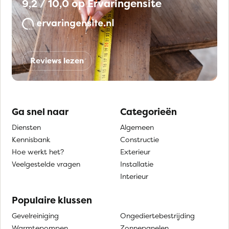
9,2 / 10,0 op Ervaringensite
Reviews lezen
Ga snel naar
Categorieën
Diensten
Algemeen
Kennisbank
Constructie
Hoe werkt het?
Exterieur
Veelgestelde vragen
Installatie
Interieur
Populaire klussen
Gevelreiniging
Ongediertebestrijding
Warmtepompen
Zonnepanelen