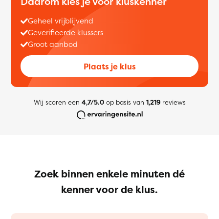
Daarom kies je voor kluskenner
Geheel vrijblijvend
Geverifieerde klussers
Groot aanbod
Plaats je klus
Wij scoren een
4,7/5.0
op basis van
1,219
reviews
Zoek binnen enkele minuten dé
kenner voor de klus.