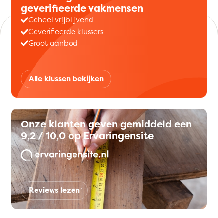
geverifieerde vakmensen
Geheel vrijblijvend
Geverifieerde klussers
Groot aanbod
Alle klussen bekijken
Onze klanten geven gemiddeld een
9,2 / 10,0 op Ervaringensite
Reviews lezen