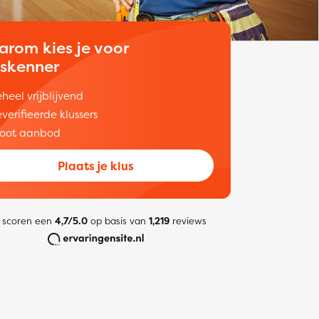
arom kies je voor
uskenner
heel vrijblijvend
verifieerde klussers
oot aanbod
Plaats je klus
 scoren een
4,7/5.0
op basis van
1,219
reviews