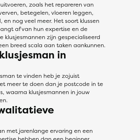
uitvoeren, zoals het repareren van
 verven, betegelen, vloeren leggen,
 en nog veel meer. Het soort klussen
angt af van hun expertise en de
e klusjesmannen zijn gespecialiseerd
en een breed scala aan taken aankunnen.
klusjesman in
sman te vinden heb je zojuist
iet meer te doen dan je postcode in te
us, waarna klusjesmannen in jouw
en.
walitatieve
an met jarenlange ervaring en een
pertise hebben dan een beginner.