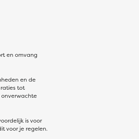
oort en omvang
amheden en de
raties tot
k onverwachte
ordelijk is voor
t voor je regelen.