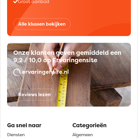
Groot aanbod
Alle klussen bekijken
Onze klanten geven gemiddeld een
9,2 / 10,0 op Ervaringensite
Reviews lezen
Ga snel naar
Categorieën
Diensten
Algemeen