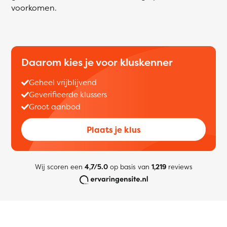
voorkomen.
Daarom kies je voor kluskenner
Geheel vrijblijvend
Geverifieerde klussers
Groot aanbod
Plaats je klus
Wij scoren een
4,7/5.0
op basis van
1,219
reviews